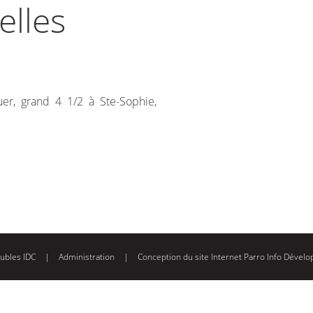
elles
er, grand 4 1/2 à Ste-Sophie,
ubles IDC
|
Administration
|
Conception du site Internet
Parro Info Dévelo