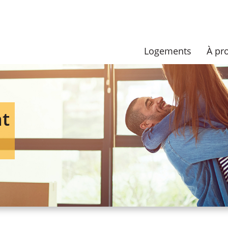
Logements
À pr
nt