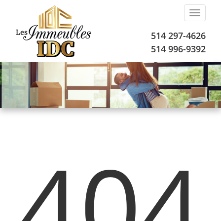
Toggle
naviga
514 297-4626
514 996-9392
404